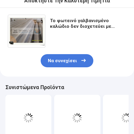
Αποκτήστε Την Καλύτερη Τιμή Για
Το φωτεινό γαλβανισμένο
καλώδιο δεν διοχετεύει με
σωλήνες κανέναν αιχμηρό βαθύ
καλά σωλήνα χάλυβα χαμηλού
άνθρακα φίλτρων
Να συνεχίσει
Συνιστώμενα Προϊόντα