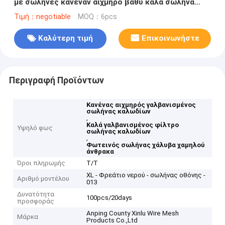
με σωλήνες κανέναν αιχμηρό βαθύ καλά σωλήνα
χάλυβα χαμηλού άνθρακα φίλτρων
Τιμή：negotiable
MOQ：6pcs
Καλύτερη τιμή
Επικοινωνήστε
Περιγραφή Προϊόντων
Κανένας αιχμηρός γαλβανισμένος
σωλήνας καλωδίων
,
Καλά γαλβανισμένος φίλτρο
Υψηλό φως
σωλήνας καλωδίων
,
Φωτεινός σωλήνας χάλυβα χαμηλού
άνθρακα
Όροι πληρωμής
T/T
XL - Φρεάτιο νερού - σωλήνας οθόνης -
Αριθμό μοντέλου
013
Δυνατότητα
100pcs/20days
προσφοράς
Anping County Xinlu Wire Mesh
Μάρκα
Products Co.,Ltd