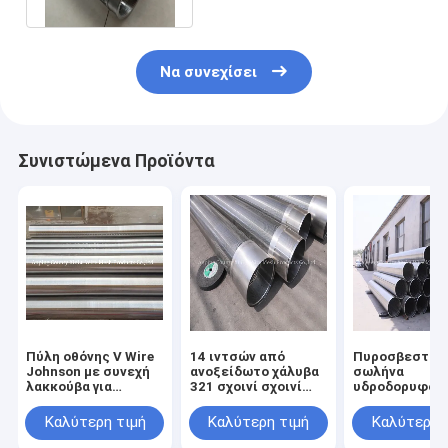
Να συνεχίσει
Συνιστώμενα Προϊόντα
Πύλη οθόνης V Wire
14 ιντσών από
Πυροσβεστικ
Johnson με συνεχή
ανοξείδωτο χάλυβα
σωλήνα
λακκούβα για
321 σχοινί σχοινί
υδροδορυφόρ
φίλτρο νερού
τυλιγμένο Johnson
Q235 από ατσ
Screen Tube στη
άνθρακα 201/
Καλύτερη τιμή
Καλύτερη τιμή
Καλύτερη 
χημική βιομηχανία
ρυμουλκούμε
τελική σύνδε