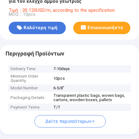
για τον έλεγχο άμμου γεωτρίας
Τιμή：30-120USD/m, according to the specification
MOQ：10pcs
Καλύτερη τιμή
Επικοινωνήστε
Περιγραφή Προϊόντων
Delivery Time
7-10days
Minimum Order
10pcs
Quantity
Model Number
6-5/8"
Transparent plastic bags, woven bags,
Packaging Details
cartons, wooden boxes, pallets
Payment Terms
T/T
Δείτε περισσότερων