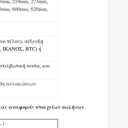
5mm, 219mm, 273mm,
0mm, 600mm, 620mm,
νο τέλος), σύζευξη
T, ΙΚΑΝΌΣ, BTC) ή
τιλβωτική ουσία, και
γέθη αυλακώσεων
κας αναφοράς στοιχείων σωλήνων
.)