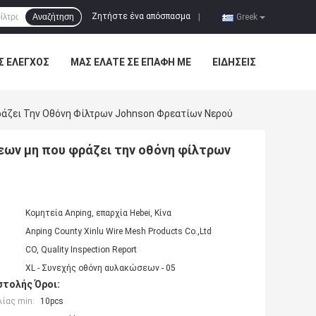
Ζητήστε ένα απόσπασμα
Αναζήτηση
|
Greek
Σ ΈΛΕΓΧΟΣ
ΜΑΣ ΕΛΆΤΕ ΣΕ ΕΠΑΦΉ ΜΕ
ΕΙΔΉΣΕΙΣ
ράζει Την Οθόνη Φίλτρων Johnson Φρεατίων Νερού
εων μη που φράζει την οθόνη φίλτρων
Κομητεία Anping, επαρχία Hebei, Κίνα
Anping County Xinlu Wire Mesh Products Co.,Ltd
CO, Quality Inspection Report
XL - Συνεχής οθόνη αυλακώσεων - 05
τολής Όροι:
ίας min:
10pcs