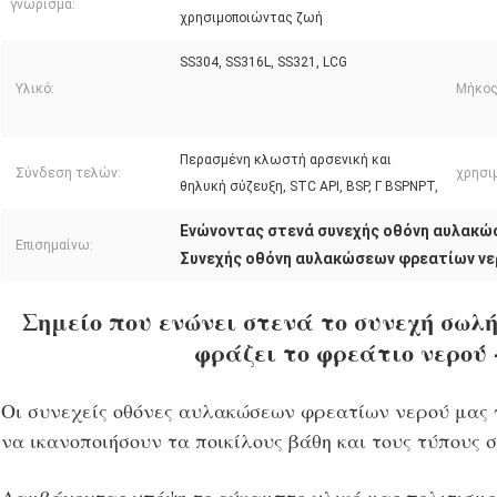
γνώρισμα:
χρησιμοποιώντας ζωή
SS304, SS316L, SS321, LCG
Υλικό:
Μήκος
Περασμένη κλωστή αρσενική και
Σύνδεση τελών:
χρησιμ
θηλυκή σύζευξη, STC API, BSP, Γ BSPNPT,
Ενώνοντας στενά συνεχής οθόνη αυλακ
Επισημαίνω:
Συνεχής οθόνη αυλακώσεων φρεατίων νε
Σημείο που ενώνει στενά το συνεχή σωλ
φράζει το φρεάτιο νερού 
Οι συνεχείς οθόνες αυλακώσεων φρεατίων νερού μας 
να ικανοποιήσουν τα ποικίλους βάθη και τους τύπους