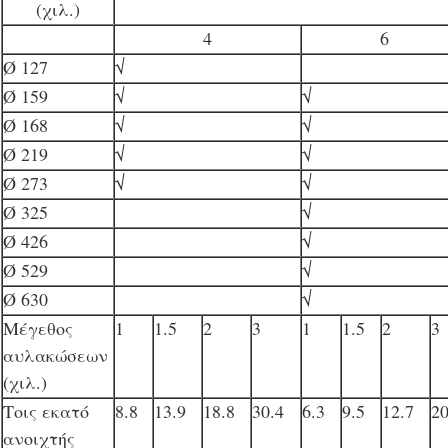
(χιλ.)
4
6
Ø 127
√
Ø 159
√
√
Ø 168
√
√
Ø 219
√
√
Ø 273
√
√
Ø 325
√
Ø 426
√
Ø 529
√
Ø 630
√
Μέγεθος
1
1.5
2
3
1
1.5
2
3
αυλακώσεων
(χιλ.)
Τοις εκατό
8.8
13.9
18.8
30.4
6.3
9.5
12.7
2
ανοιχτής