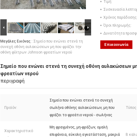
Τιμή:
Συσκευασία λεπτο
Χρόνος παράδοσης
Όροι πληρωμής:
Δυνατότητα προσφ
Μεγάλες Εικόνας :
Σημείο που ενώνει στενά τη
Επικοινωνία
συνεχή οθόνη αυλακώσεων μη που φράζει την
οθόνη φίλτρων Johnson φρεατίων νερού
Σημείο που ενώνει στενά τη συνεχή οθόνη αυλακώσεων μ
φρεατίων νερού
περιγραφή
Σημείο που ενώνει στενά το συνεχή
Προϊόν:
σωλήνα οθόνης αυλακώσεων, μη που
Τύπος
φράζει το φρεάτιο νερού - σωλήνας
Μη φραγμένος, μη-φράζων, ομαλή
Χαρακτηριστικό
επιφάνεια, εύκολη εγκατάσταση, μακριά
Β καλ