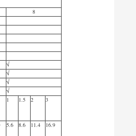
8
√
√
√
√
1
1.5
2
3
0
5.6
8.6
11.4
16.9