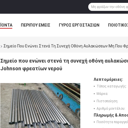
ΪΌΝΤΑ
ΠΕΡΊΠΟΥ ΕΜΕΊΣ
ΓΎΡΟΣ ΕΡΓΟΣΤΑΣΊΩΝ
ΠΟΙΟΤΙΚΌ
Σημείο Που Ενώνει Στενά Τη Συνεχή Οθόνη Αυλακώσεων Μη Που Φ
Σημείο που ενώνει στενά τη συνεχή οθόνη αυλακώσ
Johnson φρεατίων νερού
Λεπτομέρειες:
Τόπος καταγωγής:
Μάρκα:
Πιστοποίηση:
Αριθμό μοντέλου:
Πληρωμής & Αποσ
Ποσότητα παραγγελ