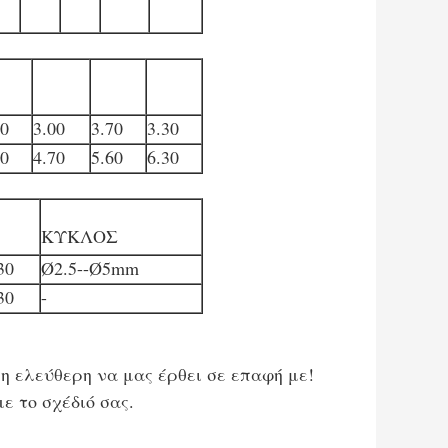
80
3.00
3.70
3.30
30
4.70
5.60
6.30
ΚΥΚΛΟΣ
30
Ø2.5--Ø5mm
30
-
η ελεύθερη να μας έρθει σε επαφή με!
 το σχέδιό σας.