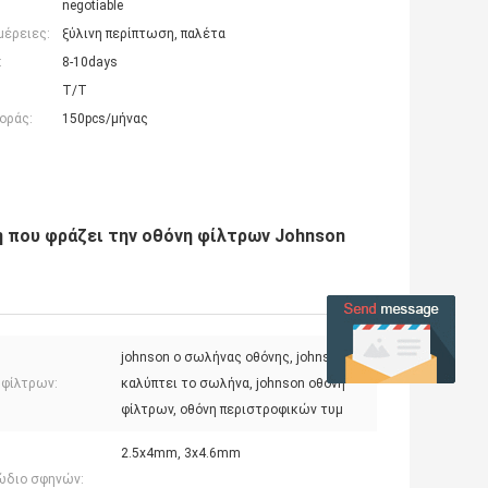
negotiable
μέρειες:
ξύλινη περίπτωση, παλέτα
:
8-10days
T/T
οράς:
150pcs/μήνας
η που φράζει την οθόνη φίλτρων Johnson
johnson ο σωλήνας οθόνης, johnson
 φίλτρων:
καλύπτει το σωλήνα, johnson οθόνη
φίλτρων, οθόνη περιστροφικών τυμ
2.5x4mm, 3x4.6mm
ώδιο σφηνών: