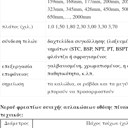
159mm, 168mm, 177mm, 200mm, 20
323mm, 345mm, 426mm, 450mm, 50
650mm,…, 2000mm
πλάτος (χιλ.)
1.0 1,50 1,80 2,30 3,00 3,30 3,70
σύνδεση τελών
δαχτυλίδια συγκόλλησης (λοξευμέ
νημάτων (STC, BSP, NPT, PT, BSP
φλάντζα ή σφραγισμένος
γαλβανισμένη, χρωματισμένος, η σ
επεξεργασία
παθητικότητα, κ.λπ.
επιφάνειας
σημείωση
τα καλώδια, οι ράβδοι και τα με
μπορούν να προσαρμοστούν
Νερού φρεατίων συνεχής αυλακώσεων οθόνης πίνα
τεχνικός:
Διάμετρος
Πάχος τοίχων (χιλ