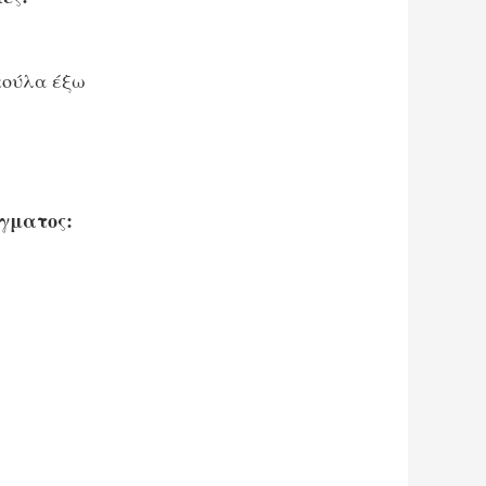
κούλα έξω
γματος: