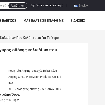
Ζητήστε ένα απόσπασμα
Αναζήτηση
|
Greek
Σ ΈΛΕΓΧΟΣ
ΜΑΣ ΕΛΆΤΕ ΣΕ ΕΠΑΦΉ ΜΕ
ΕΙΔΉΣΕΙΣ
Καλωδίων Που Καλύπτεται Για Το Υγρό
γυρος οθόνης καλωδίων που
Κομητεία Anping, επαρχία Hebei, Κίνα
Anping XinLu Wire Mesh Products Co.,Ltd
ISO
XL - Β σωλήνας οθόνης καλωδίων - 019
τολής Όροι:
ίας min:
3pcs