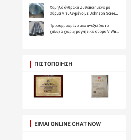
Screen σωλήνα για το μήκος του
δοχείου
Χαμηλό άνθρακα Ζυθοποιημένο με
σύρμα V τυλιγμένο με Johnson Screen
Pipe Φ5.5mm Στρογγυλοί ράβδοι
στήριξης Q235 Professional
Προσαρμοσμένο από ανοξείδωτο
χάλυβα χωρίς μαγνητικό σύρμα V Wire
Wedge Wire Wrapped Screen Pipe με
μέγεθος τρύπας 0,05-10,0 mm
ΠΙΣΤΟΠΟΊΗΣΗ
ΕΊΜΑΙ ONLINE CHAT NOW