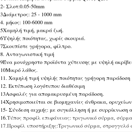
2- Σλοτ:0.05-50mm
3Διάμετρος: 25 - 1000 mm
4. μήκος: 100-6000 mm
5Χαμηλή τιμή, μακρά ζωή.
6Υψηλής ποιότητας, χωρίς σκουριά.
7Σκουπίστε γρήγορα, φίλτρο.
8. Ανταγωνιστική τιμή
9Ένα μονόχρηστο προϊόντα χύτευσης με υψηλή ακρίβε
10Μικρό λάθος.
11. Χαμηλή τιμή υψηλής ποιότητας γρήγορη παράδοση
12. Εκτύπωση λογότυπου διαθέσιμη
13Ασφαλές για απομακρυσμένη παράδοση.
14Χρησιμοποιείται σε βιομηχανίες άνθρακα, ορυχείων
15- Σύνδεση αιχμής: με συγκόλληση ή με συρρίκνωση 
16.
Τύπος προφίλ επιφάνειας: τριγωνικό σύρμα, σύρμα
17.
Προφίλ υποστήριξης:
Τριγωνικό σύρμα, στρογγυλό 