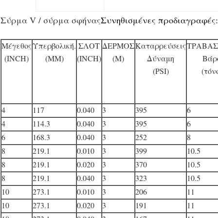
Σύρμα V / σύρμα σφήνας
Συνηθισμένες προδιαγραφές:
Μέγεθος
Υπερβολική.
ΣΛΟΤ
ΔΕΡΜΟΣ
Καταρρεύσεις
ΤΡΑΒΑ
(INCH)
(MM)
(INCH)
(Μ)
Δύναμη
Βάρ
(PSI)
(τόν
4
117
0.040
3
395
6
4
114.3
0.040
3
395
6
6
168.3
0.040
3
252
8
8
219.1
0.010
3
399
10.5
8
219.1
0.020
3
370
10.5
8
219.1
0.040
3
323
10.5
10
273.1
0.010
3
206
11
10
273.1
0.020
3
191
11