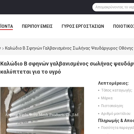
ΪΌΝΤΑ
ΠΕΡΊΠΟΥ ΕΜΕΊΣ
ΓΎΡΟΣ ΕΡΓΟΣΤΑΣΊΩΝ
ΠΟΙΟΤΙΚΌ
ν
Καλώδιο Β Σφηνών Γαλβανισμένος Σωλήνας Ψευδάργυρος Οθόνης 
Καλώδιο Β σφηνών γαλβανισμένος σωλήνας ψευδάρ
καλύπτεται για το υγρό
Λεπτομέρειες:
Τόπος καταγωγής:
Μάρκα:
Πιστοποίηση:
Αριθμό μοντέλου:
Πληρωμής & Αποσ
Ποσότητα παραγγελ