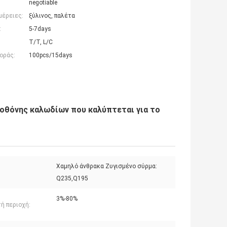
negotiable
μέρειες:
ξύλινος, παλέτα
:
5-7days
T/T, L/C
οράς:
100pcs/15days
οθόνης καλωδίων που καλύπτεται για το
Χαμηλό άνθρακα Ζυγισμένο σύρμα:
Q235,Q195
3%-80%
ή περιοχή: