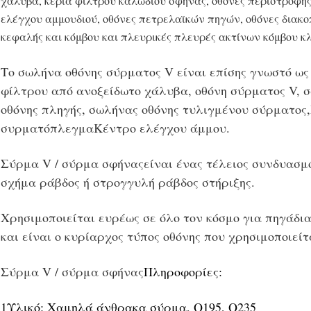
χάλυβα, κεριά φίλτρου καλωδίου σφήνας, οθόνες περιστροφή
ελέγχου αμμουδιού, οθόνες πετρελαϊκών πηγών, οθόνες διακο
κεφαλής και κόμβου και πλευρικές πλευρές ακτίνων κόμβου κ
Το σωλήνα οθόνης σύρματος V είναι επίσης γνωστό ως
φίλτρου από ανοξείδωτο χάλυβα, οθόνη σύρματος V, σ
οθόνης πληγής, σωλήνας οθόνης τυλιγμένου σύρματος
συρματόπλεγμαΚέντρο ελέγχου άμμου.
Σύρμα V / σύρμα σφήνας
είναι ένας τέλειος συνδυασ
σχήμα ράβδος ή στρογγυλή ράβδος στήριξης.
Χρησιμοποιείται ευρέως σε όλο τον κόσμο για πηγάδια
και είναι ο κυρίαρχος τύπος οθόνης που χρησιμοποιεί
Σύρμα V / σύρμα σφήνας
Πληροφορίες:
1Υλικό: Χαμηλά άνθρακα σύρμα, Q195, Q235