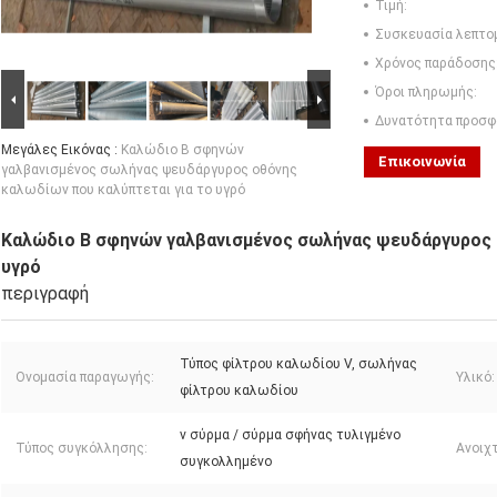
Τιμή:
Συσκευασία λεπτο
Χρόνος παράδοσης
Όροι πληρωμής:
Δυνατότητα προσφ
Μεγάλες Εικόνας :
Καλώδιο Β σφηνών
Επικοινωνία
γαλβανισμένος σωλήνας ψευδάργυρος οθόνης
καλωδίων που καλύπτεται για το υγρό
Καλώδιο Β σφηνών γαλβανισμένος σωλήνας ψευδάργυρος 
υγρό
περιγραφή
Τύπος φίλτρου καλωδίου V, σωλήνας
Ονομασία παραγωγής:
Υλικό:
φίλτρου καλωδίου
v σύρμα / σύρμα σφήνας τυλιγμένο
Τύπος συγκόλλησης:
Ανοιχτ
συγκολλημένο