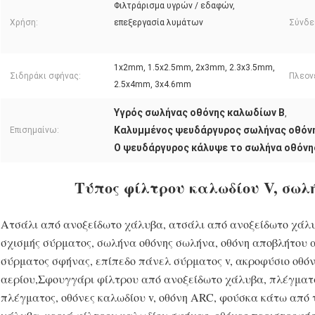
Φιλτράρισμα υγρών / εδαφών,
Χρήση:
επεξεργασία λυμάτων
Σύνδε
1x2mm, 1.5x2.5mm, 2x3mm, 2.3x3.5mm,
Σιδηράκι σφήνας:
Πλεον
2.5x4mm, 3x4.6mm
Υγρός σωλήνας οθόνης καλωδίων Β
,
Καλυμμένος ψευδάργυρος σωλήνας οθόν
Επισημαίνω:
Ο ψευδάργυρος κάλυψε το σωλήνα οθόν
Τύπος φίλτρου καλωδίου V, σωλ
Ατσάλι από ανοξείδωτο χάλυβα, ατσάλι από ανοξείδωτο χάλ
σχισμής σύρματος, σωλήνα οθόνης σωλήνα, οθόνη αποβλήτου 
σύρματος σφήνας, επίπεδο πάνελ σύρματος v, ακροφύσιο οθό
αερίου,Σφουγγάρι φίλτρου από ανοξείδωτο χάλυβα, πλέγματ
πλέγματος, οθόνες καλωδίου v, οθόνη ARC, φούσκα κάτω από 