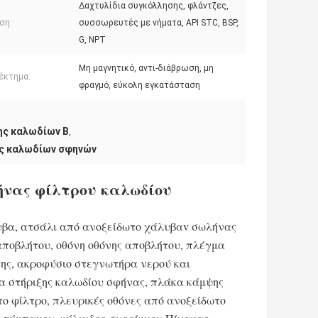
Δαχτυλίδια συγκόλλησης, φλάντζες,
ση:
συσσωρευτές με νήματα, API STC, BSP,
G, NPT
Μη μαγνητικό, αντι-διάβρωση, μη
έκτημα:
φραγμό, εύκολη εγκατάσταση
ης καλωδίων Β
,
ης καλωδίων σφηνών
ήνας φίλτρου καλωδίου
υβα, ατσάλι από ανοξείδωτο χάλυβαv σωλήνας
αποβλήτου, οθόνη οθόνης αποβλήτου, πλέγμα
νης, ακροφύσιο στεγνωτήρα νερού και
α στήριξης καλωδίου σφήνας, πλάκα κάμψης
το φίλτρο, πλευρικές οθόνες από ανοξείδωτο