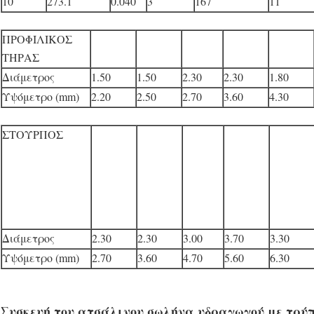
10
273.1
0.040
3
167
11
ΠΡΟΦΙΛΙΚΟΣ
ΤΗΡΑΣ
Διάμετρος
1.50
1.50
2.30
2.30
1.80
Υψόμετρο (mm)
2.20
2.50
2.70
3.60
4.30
ΣΤΟΥΡΠΟΣ
Διάμετρος
2.30
2.30
3.00
3.70
3.30
Υψόμετρο (mm)
2.70
3.60
4.70
5.60
6.30
Συσκευή του ατσάλινου σωλήνα υδραγωγού με τρύπ