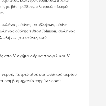
ς τύμπανου, κύλινδρο συρρίκνου,Πίνακας
πής με βάση ράβδους, πλευρικές πλευρές
λπ.
 σωλήνας οθόνης αποβλήτων, οθόνη
ωλήνας οθόνης τύπου Johnson, σωλήνας
,Σωλήνες για οθόνες από
μός από V σχήμα σύρμα προφίλ και V
 νερού, πετρελαίου και φυσικού αερίου
ται στη βιομηχανία πηγών νερού.